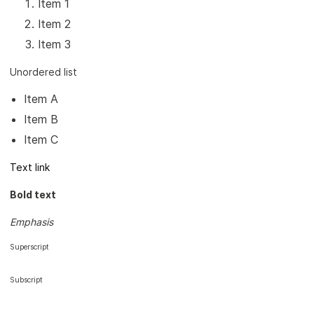
Item 1
Item 2
Item 3
Unordered list
Item A
Item B
Item C
Text link
Bold text
Emphasis
Superscript
Subscript