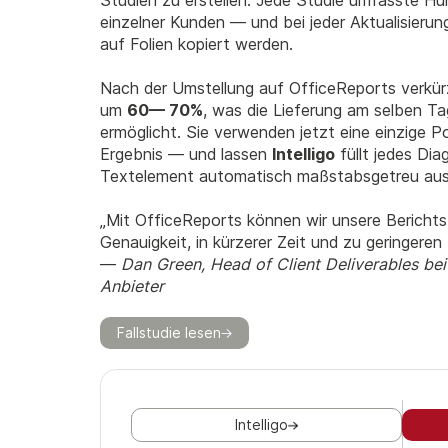
Studien zu erstellen. Jede Studie umfasste H
einzelner Kunden — und bei jeder Aktualisieru
auf Folien kopiert werden.
Nach der Umstellung auf OfficeReports verkürz
um
60— 70%
, was die Lieferung am selben Tag
ermöglicht. Sie verwenden jetzt eine einzige 
Ergebnis — und lassen
Intelligo
füllt jedes Dia
Textelement automatisch maßstabsgetreu aus
„Mit OfficeReports können wir unsere Berichtsf
Genauigkeit, in kürzerer Zeit und zu geringeren
—
Dan Green, Head of Client Deliverables bei
Anbieter
Fallstudie lesen
Intelligo