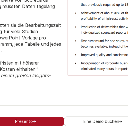
underte von Scorecards
ng mussten Daten tagelang
ten sie die Bearbeitungszeit
 für viele Studien
PowerPoint-Vorlage pro
gramm, jede Tabelle und jedes
.
risten mit höherer
 Kosten einhalten.“
 einem großen Insights-
Presento
Eine Demo buchen