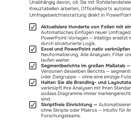
Unabhängig davon, ob Sie mit Rohdatendateien
Kreuztabellen arbeiten, OfficeReports automati
Umfrageberichterstattung direkt in PowerPoint
Aktualisiere Hunderte von Folien mit ei
Automatisches Einfügen neuer Umfrageda
PowerPoint-Vorlagen — Intelligo ersetzt
durch strukturierte Logik.
Excel und PowerPoint nativ verknüpfe
Neuformatierung. Alle Analysen, Filter u
laufen weiter.
Segmentberichte im großen Maßstab 
Versionen desselben Berichts — segmenti
oder Zielgruppe — ohne eine einzige Folie
Halten Sie die Branding- und Layoutst
verknüpft Ihre Analysen mit Ihren Stand
sodass Diagramme immer markengerecht 
sind.
Skriptfreie Einrichtung —
Automatisieren
ohne Skripte oder Makros — intuitiv für 
Forschungsteams.