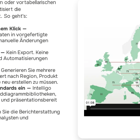
 oder vortabellarischen
siert die
. So geht's:
nem Klick —
ten in vorgefertigte
 manuelle Änderungen
n —
Kein Export. Keine
nd Automatisierungen
—
Generieren Sie mehrere
ert nach Region, Produkt
 neu erstellen zu müssen.
andards ein —
Intelligo
arddiagrammbibliotheken,
und präsentationsbereit
 Sie die Berichterstattung
Analysten und